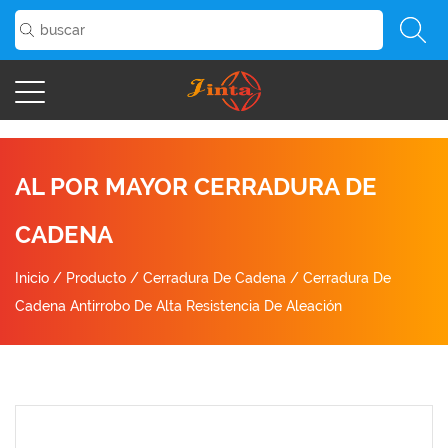
AL POR MAYOR CERRADURA DE
CADENA
Inicio
/
Producto
/
Cerradura De Cadena
/
Cerradura De
Cadena Antirrobo De Alta Resistencia De Aleación