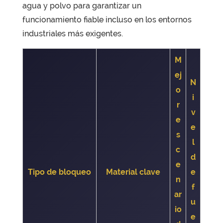
agua y polvo
para garantizar un
funcionamiento fiable incluso en los entornos
industriales más exigentes.
M
ej
N
o
i
r
v
e
e
s
l
c
d
e
Tipo de bloqueo
Material clave
e
n
f
ar
u
io
e