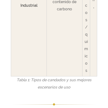
contenido de
**
Industrial
c
carbono
*
o
s
/
q
uí
m
ic
o
s
Tabla 1: Tipos de candados y sus mejores
escenarios de uso