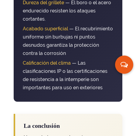
Dureza del grillete
— El boro o el acero
endurecido resisten los ataques
cortantes.
Acabado superficial
— El recubrimiento
uniforme sin burbujas ni puntos
desnudos garantiza la protección
contra la corrosión
Calificación del clima
— Las
clasificaciones IP o las certificaciones
de resistencia a la intemperie son
importantes para uso en exteriores
La conclusión