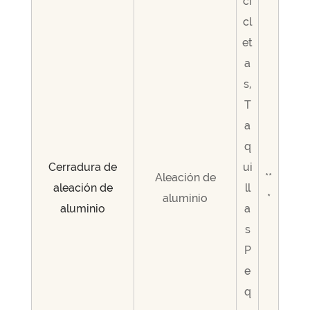
ci
cl
et
a
s,
T
a
q
Cerradura de
ui
Aleación de
**
aleación de
ll
aluminio
*
aluminio
a
s
P
e
q