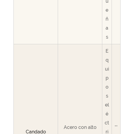
u
e
ñ
a
s
E
q
ui
p
o
s
el
é
ct
Acero con alto
**
Candado
ri